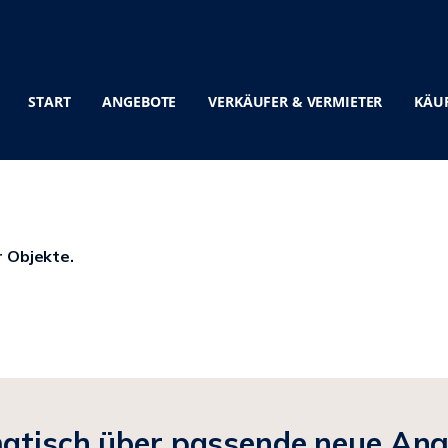
START
ANGEBOTE
VERKÄUFER & VERMIETER
KÄUF
r Objekte.
matisch über passende neue An