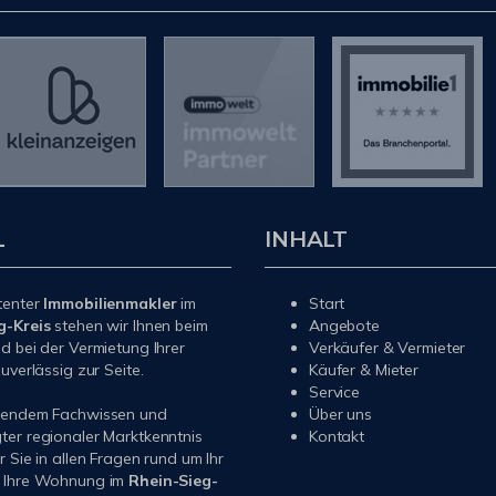
L
INHALT
tenter
Immobilienmakler
im
Start
g-Kreis
stehen wir Ihnen beim
Angebote
d bei der Vermietung Ihrer
Verkäufer & Vermieter
uverlässig zur Seite.
Käufer & Mieter
Service
sendem Fachwissen und
Über uns
er regionaler Marktkenntnis
Kontakt
r Sie in allen Fragen rund um Ihr
 Ihre Wohnung im
Rhein-Sieg-