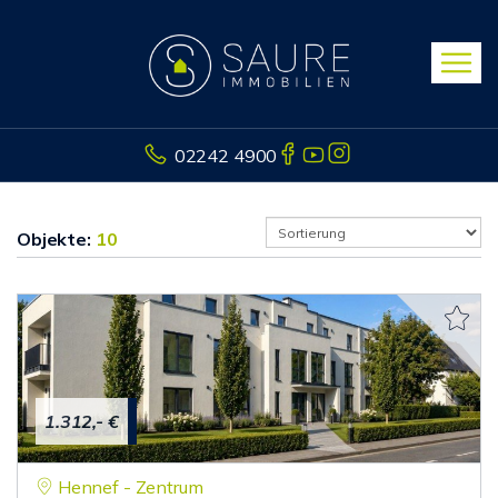
02242 4900
Objekte:
10
1.312,- €
Hennef - Zentrum