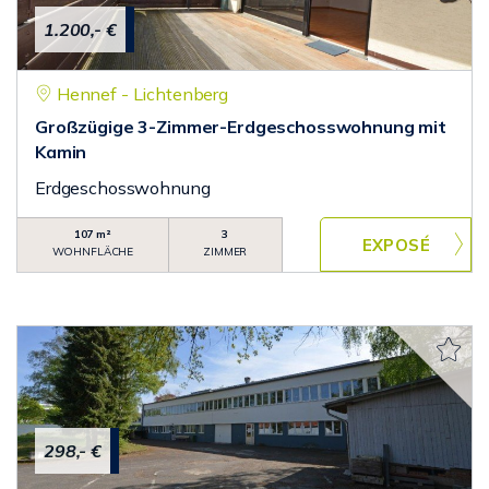
1.200,- €
Hennef - Lichtenberg
Großzügige 3-Zimmer-Erdgeschosswohnung mit
Kamin
Erdgeschosswohnung
107 m²
3
WOHNFLÄCHE
ZIMMER
298,- €