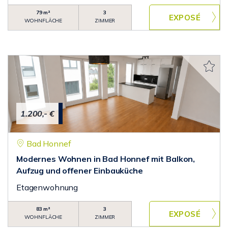
79 m²
3
WOHNFLÄCHE
ZIMMER
1.200,- €
Bad Honnef
Modernes Wohnen in Bad Honnef mit Balkon,
Aufzug und offener Einbauküche
Etagenwohnung
83 m²
3
WOHNFLÄCHE
ZIMMER