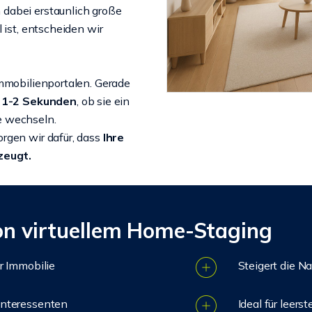
dabei erstaunlich große
 ist, entscheiden wir
Immobilienportalen. Gerade
n
1-2 Sekunden
, ob sie ein
e wechseln.
rgen wir dafür, dass
Ihre
zeugt.
von virtuellem Home-Staging
er Immobilie
Steigert die N
 Interessenten
Ideal für leer