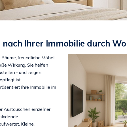
e nach Ihrer Immobilie durch W
te Räume, freundliche Möbel
oße Wirkung. Sie helfen
ustellen - und zeigen
pflegt ist.
räsentiert Ihre Immobilie im
r Austauschen einzelner
inladende
ufwertet. Kleine,