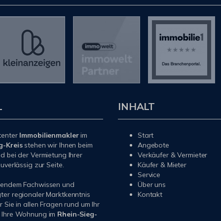
L
INHALT
tenter
Immobilienmakler
im
Start
g-Kreis
stehen wir Ihnen beim
Angebote
d bei der Vermietung Ihrer
Verkäufer & Vermieter
uverlässig zur Seite.
Käufer & Mieter
Service
sendem Fachwissen und
Über uns
er regionaler Marktkenntnis
Kontakt
r Sie in allen Fragen rund um Ihr
 Ihre Wohnung im
Rhein-Sieg-