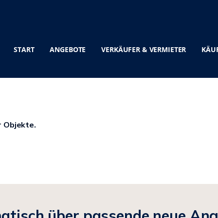
START
ANGEBOTE
VERKÄUFER & VERMIETER
KÄUF
r Objekte.
matisch über passende neue An