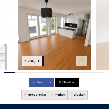
1.200,- €
Facebook
(Twitter)
Notizblock (
)
merken
drucken