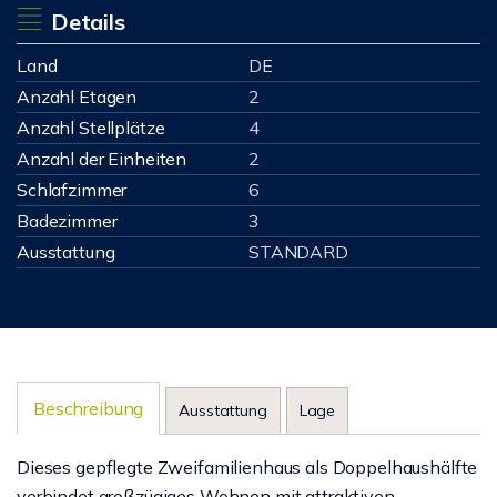
Details
Land
DE
Anzahl Etagen
2
Anzahl Stellplätze
4
Anzahl der Einheiten
2
Schlafzimmer
6
Badezimmer
3
Ausstattung
STANDARD
Beschreibung
Ausstattung
Lage
Dieses gepflegte Zweifamilienhaus als Doppelhaushälfte
verbindet großzügiges Wohnen mit attraktiven