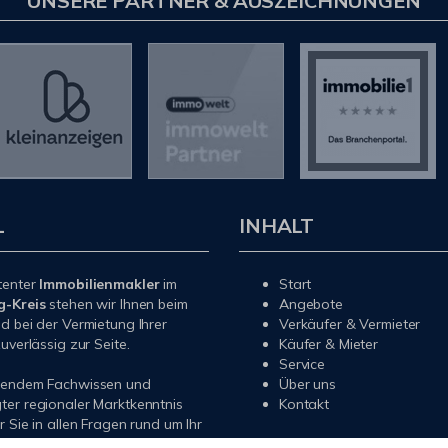
UNSERE PARTNER & AUSZEICHNUNGEN
L
INHALT
tenter
Immobilienmakler
im
Start
g-Kreis
stehen wir Ihnen beim
Angebote
d bei der Vermietung Ihrer
Verkäufer & Vermieter
uverlässig zur Seite.
Käufer & Mieter
Service
sendem Fachwissen und
Über uns
er regionaler Marktkenntnis
Kontakt
r Sie in allen Fragen rund um Ihr
 Ihre Wohnung im
Rhein-Sieg-