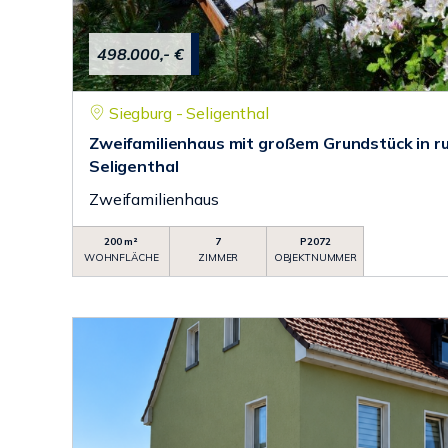
498.000,- €
Siegburg - Seligenthal
Zweifamilienhaus mit großem Grundstück in r
Seligenthal
Zweifamilienhaus
200 m²
7
P2072
WOHNFLÄCHE
ZIMMER
OBJEKTNUMMER