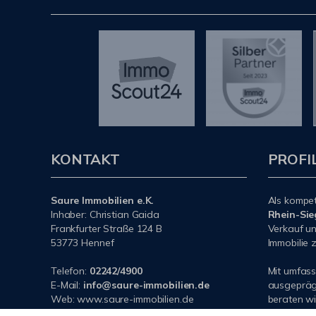
KONTAKT
PROFI
Saure Immobilien e.K.
Als kompe
Inhaber: Christian Gaida
Rhein-Sie
Frankfurter Straße 124 B
Verkauf un
53773 Hennef
Immobilie z
Telefon:
02242/4900
Mit umfas
E-Mail:
info@saure-immobilien.de
ausgeprägt
Web: www.saure-immobilien.de
beraten wi
Haus oder