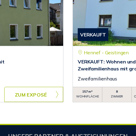
VERKAUFT
Hennef - Geistingen
it
VERKAUFT: Wohnen und 
Zweifamilienhaus mit g
Zweifamilienhaus
157 m²
8
ZUM EXPOSÉ
WOHNFLÄCHE
ZIMMER
O