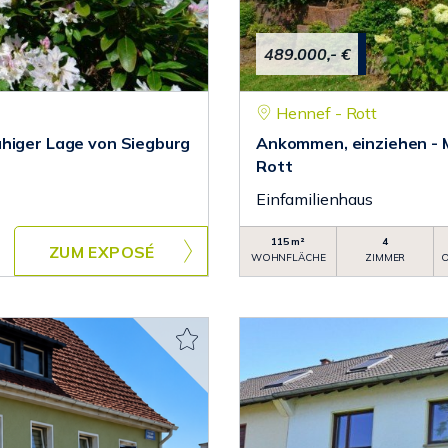
489.000,- €
Hennef - Rott
uhiger Lage von Siegburg
Ankommen, einziehen - 
Rott
Einfamilienhaus
115 m²
4
ZUM EXPOSÉ
WOHNFLÄCHE
ZIMMER
O