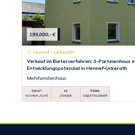
195.000,- €
Hennef - Uckerath
Verkauf im Bieterverfahren: 3-Parteienhaus m
Entwicklungspotenzial in Hennef-Uckerath
Mehrfamilienhaus
225 m²
12
P2061
WOHNFLÄCHE
ZIMMER
OBJEKTNUMMER