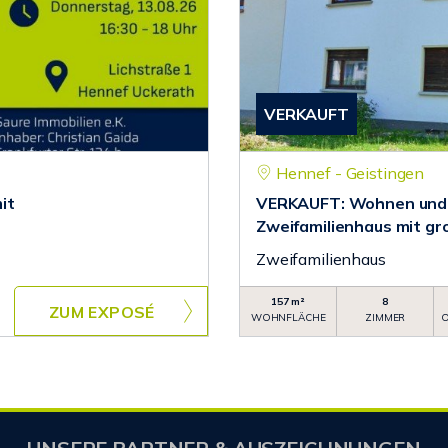
VERKAUFT
Hennef - Geistingen
it
VERKAUFT: Wohnen und 
Zweifamilienhaus mit g
Zweifamilienhaus
157 m²
8
ZUM EXPOSÉ
WOHNFLÄCHE
ZIMMER
O