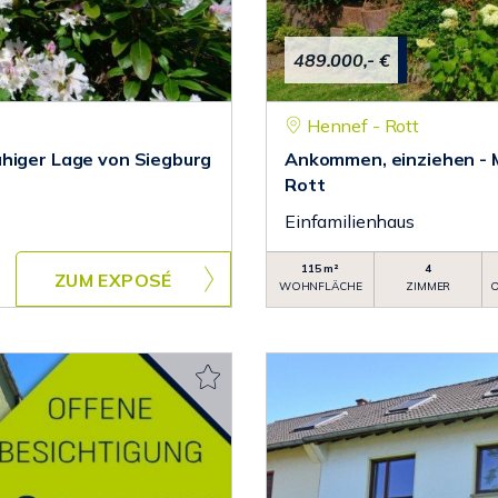
489.000,- €
Hennef - Rott
uhiger Lage von Siegburg
Ankommen, einziehen - 
Rott
Einfamilienhaus
115 m²
4
ZUM EXPOSÉ
WOHNFLÄCHE
ZIMMER
O