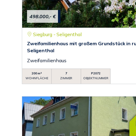
498.000,- €
Siegburg - Seligenthal
Zweifamilienhaus mit großem Grundstück in r
Seligenthal
Zweifamilienhaus
200 m²
7
P2072
WOHNFLÄCHE
ZIMMER
OBJEKTNUMMER