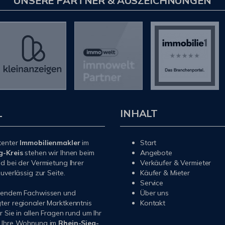
UNSERE PARTNER & AUSZEICHNUNGEN
L
INHALT
tenter
Immobilienmakler
im
Start
g-Kreis
stehen wir Ihnen beim
Angebote
d bei der Vermietung Ihrer
Verkäufer & Vermieter
uverlässig zur Seite.
Käufer & Mieter
Service
sendem Fachwissen und
Über uns
er regionaler Marktkenntnis
Kontakt
r Sie in allen Fragen rund um Ihr
 Ihre Wohnung im
Rhein-Sieg-