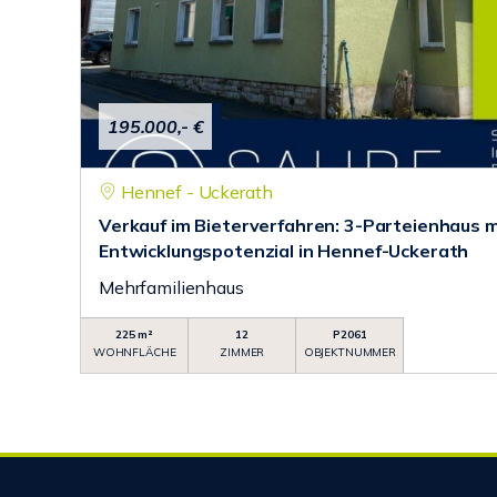
195.000,- €
Hennef - Uckerath
Verkauf im Bieterverfahren: 3-Parteienhaus m
Entwicklungspotenzial in Hennef-Uckerath
Mehrfamilienhaus
225 m²
12
P2061
WOHNFLÄCHE
ZIMMER
OBJEKTNUMMER