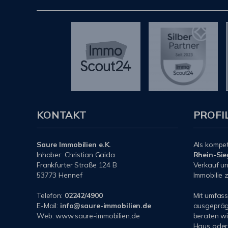
KONTAKT
PROFI
Saure Immobilien e.K.
Als kompe
Inhaber: Christian Gaida
Rhein-Sie
Frankfurter Straße 124 B
Verkauf un
53773 Hennef
Immobilie z
Telefon:
02242/4900
Mit umfas
E-Mail:
info@saure-immobilien.de
ausgeprägt
Web: www.saure-immobilien.de
beraten wi
Haus oder