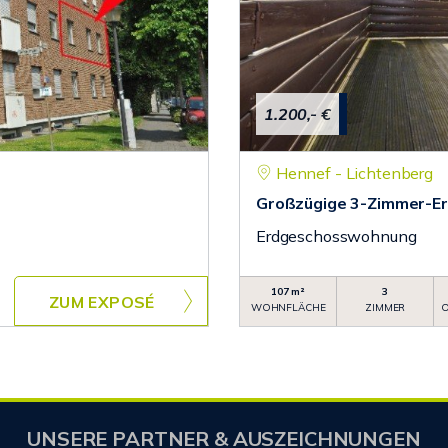
1.200,- €
Hennef - Lichtenberg
Großzügige 3-Zimmer-E
Erdgeschosswohnung
107 m²
3
ZUM EXPOSÉ
WOHNFLÄCHE
ZIMMER
O
UNSERE PARTNER & AUSZEICHNUNGEN