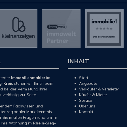
L
INHALT
tenter
Immobilienmakler
im
Start
g-Kreis
stehen wir Ihnen beim
Angebote
d bei der Vermietung Ihrer
Verkäufer & Vermieter
uverlässig zur Seite.
Käufer & Mieter
Service
sendem Fachwissen und
Über uns
er regionaler Marktkenntnis
Kontakt
r Sie in allen Fragen rund um Ihr
 Ihre Wohnung im
Rhein-Sieg-