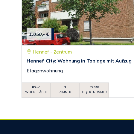
1.050,- €
Hennef - Zentrum
Hennef-City: Wohnung in Toplage mit Aufzug
Etagenwohnung
89 m²
3
P2048
WOHNFLÄCHE
ZIMMER
OBJEKTNUMMER