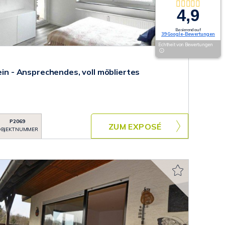
4,9
Basierend auf
39 Google-Bewertungen
Echtheit von Bewertungen
fein - Ansprechendes, voll möbliertes
P2069
ZUM EXPOSÉ
BJEKTNUMMER