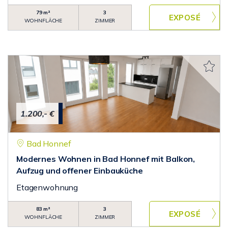
79 m²
3
WOHNFLÄCHE
ZIMMER
1.200,- €
Bad Honnef
Modernes Wohnen in Bad Honnef mit Balkon,
Aufzug und offener Einbauküche
Etagenwohnung
83 m²
3
WOHNFLÄCHE
ZIMMER