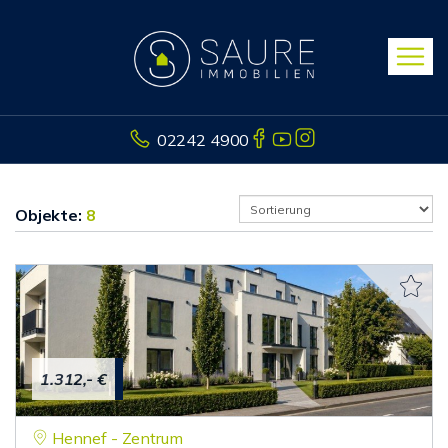
02242 4900
Objekte:
8
1.312,- €
Hennef - Zentrum