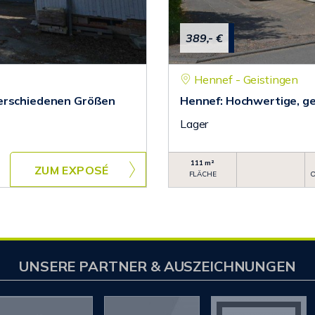
389,- €
Hennef - Geistingen
verschiedenen Größen
Hennef: Hochwertige, g
Lager
111 m²
ZUM EXPOSÉ
FLÄCHE
O
UNSERE PARTNER & AUSZEICHNUNGEN