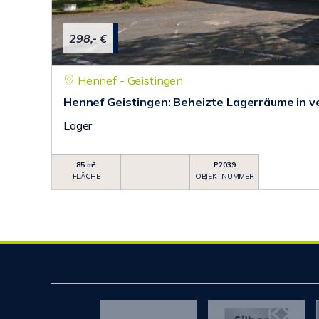
298,- €
Hennef - Geistingen
Hennef Geistingen: Beheizte Lagerräume in 
Lager
85 m²
P2039
FLÄCHE
OBJEKTNUMMER