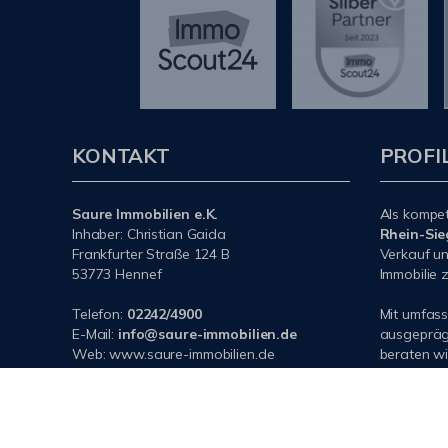
KONTAKT
PROFI
Saure Immobilien e.K.
Als kompe
Inhaber: Christian Gaida
Rhein-Sie
Frankfurter Straße 124 B
Verkauf un
53773 Hennef
Immobilie z
Telefon:
02242/4900
Mit umfas
E-Mail:
info@saure-immobilien.de
ausgeprägt
Web: www.saure-immobilien.de
beraten wi
Haus oder
Kreis
. Spr
jederzeit g