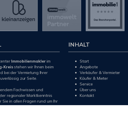
L
INHALT
tenter
Immobilienmakler
im
Start
g-Kreis
stehen wir Ihnen beim
Angebote
d bei der Vermietung Ihrer
Verkäufer & Vermieter
uverlässig zur Seite.
Käufer & Mieter
Service
sendem Fachwissen und
Über uns
er regionaler Marktkenntnis
Kontakt
r Sie in allen Fragen rund um Ihr
 Ihre Wohnung im
Rhein-Sieg-
echen Sie uns an – wir sind
erne für Sie da.