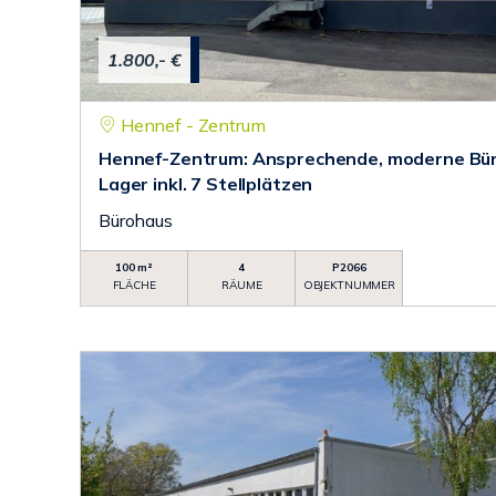
1.800,- €
Hennef - Zentrum
Hennef-Zentrum: Ansprechende, moderne Bü
Lager inkl. 7 Stellplätzen
Bürohaus
100 m²
4
P2066
FLÄCHE
RÄUME
OBJEKTNUMMER