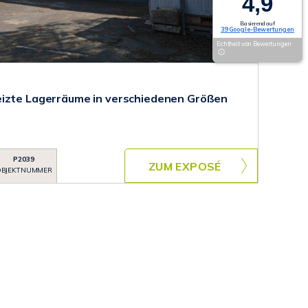
4,9
Basierend auf
39 Google-Bewertungen
Echtheit von Bewertungen
eizte Lagerräume in verschiedenen Größen
P2039
ZUM EXPOSÉ
BJEKTNUMMER