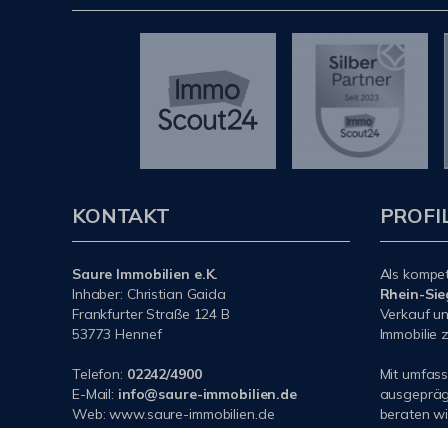
KONTAKT
PROFI
Saure Immobilien e.K.
Als kompe
Inhaber: Christian Gaida
Rhein-Sie
Frankfurter Straße 124 B
Verkauf un
53773 Hennef
Immobilie z
Telefon:
02242/4900
Mit umfas
E-Mail:
info@saure-immobilien.de
ausgeprägt
Web: www.saure-immobilien.de
beraten wi
Haus oder