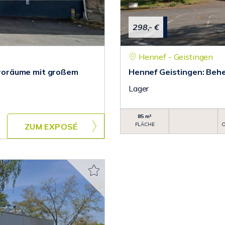
298,- €
Hennef - Geistingen
roräume mit großem
Hennef Geistingen: Beh
Lager
85 m²
FLÄCHE
O
ZUM EXPOSÉ