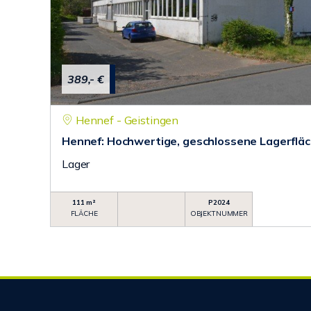
389,- €
Hennef - Geistingen
Hennef: Hochwertige, geschlossene Lagerflä
Lager
111 m²
P2024
FLÄCHE
OBJEKTNUMMER