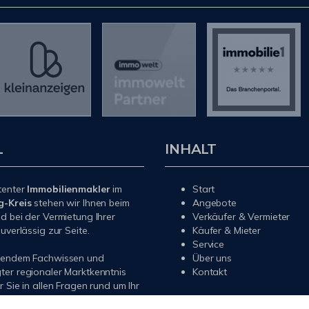
L
INHALT
tenter
Immobilienmakler
im
Start
g-Kreis
stehen wir Ihnen beim
Angebote
d bei der Vermietung Ihrer
Verkäufer & Vermieter
uverlässig zur Seite.
Käufer & Mieter
Service
sendem Fachwissen und
Über uns
er regionaler Marktkenntnis
Kontakt
r Sie in allen Fragen rund um Ihr
 Ihre Wohnung im
Rhein-Sieg-