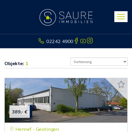
02242 4900
Objekte:
1
389,- €
Hennef - Geistingen