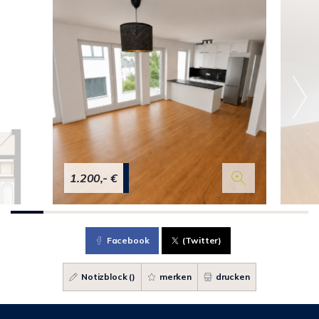
1.200,- €
Facebook
(Twitter)
Notizblock (
)
merken
drucken