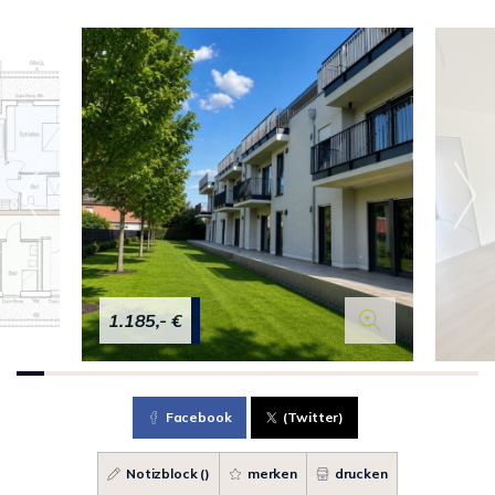
1.185,- €
Facebook
(Twitter)
Notizblock (
)
merken
drucken