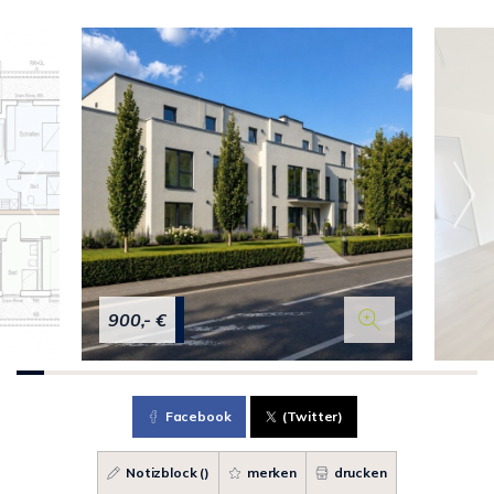
900,- €
Facebook
(Twitter)
Notizblock (
)
merken
drucken