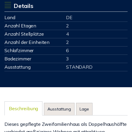
Details
Land
DE
Anzahl Etagen
2
Anzahl Stellplätze
4
Anzahl der Einheiten
2
Schlafzimmer
6
Badezimmer
3
Ausstattung
STANDARD
Beschreibung
Ausstattung
Lage
Dieses gepflegte Zweifamilienhaus als Doppelhaushälfte
verbindet großzügiges Wohnen mit attraktiven